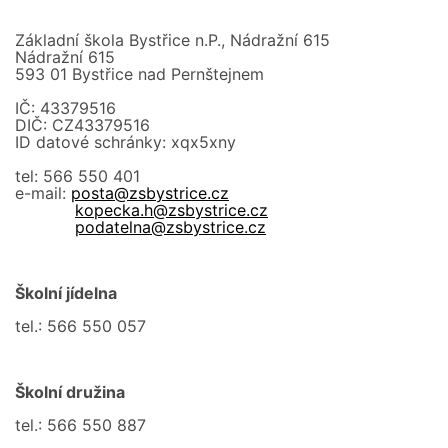
Základní škola Bystřice n.P., Nádražní 615
Nádražní 615
593 01 Bystřice nad Pernštejnem
IČ: 43379516
DIČ: CZ43379516
ID datové schránky: xqx5xny
tel: 566 550 401
e-mail:
posta@zsbystrice.cz
kopecka.h@zsbystrice.cz
podatelna@zsbystrice.cz
Školní jídelna
tel.: 566 550 057
Školní družina
tel.: 566 550 887