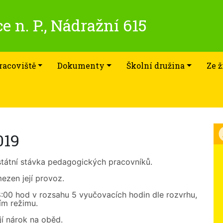
e n. P., Nádražní 615
racoviště
Dokumenty
Školní družina
Ze ž
019
státní stávka pedagogických pracovníků.
ezen její provoz.
 8:00 hod v rozsahu 5 vyučovacích hodin dle rozvrhu,
ím režimu.
í nárok na oběd.