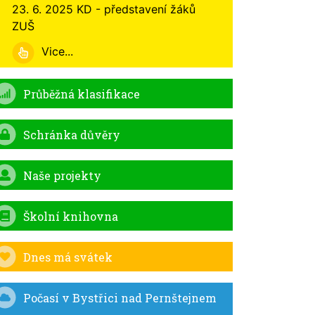
23. 6. 2025 KD - představení žáků
ZUŠ
Vice...
Průběžná klasifikace
Schránka důvěry
Naše projekty
Školní knihovna
Dnes má svátek
Počasí v Bystřici nad Pernštejnem