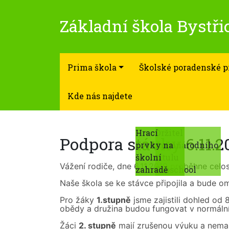
Základní škola Bystřic
Prima škola
Školské poradenské p
Kde nás najdete
Hrací
Hrací
Držitel
Podpora stávky 6.11.2
prvky na
prvky na
mezinárodního
školní
školní
titulu
Vážení rodiče, dne 6.11.2019 proběhne celo
zahradě
zahradě
Ecoschool
Naše škola se ke stávce připojila a bude om
Pro žáky
1.stupně
jsme zajistili dohled od
obědy a družina budou fungovat v normáln
Žáci
2. stupně
mají zrušenou výuku a nemaj