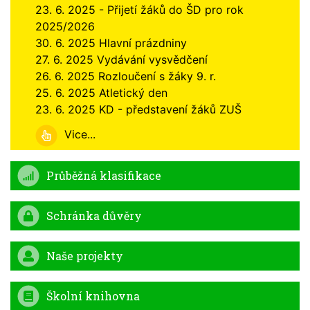
23. 6. 2025 - Přijetí žáků do ŠD pro rok
2025/2026
30. 6. 2025 Hlavní prázdniny
27. 6. 2025 Vydávání vysvědčení
26. 6. 2025 Rozloučení s žáky 9. r.
25. 6. 2025 Atletický den
23. 6. 2025 KD - představení žáků ZUŠ
Vice...
Průběžná klasifikace
Schránka důvěry
Naše projekty
Školní knihovna