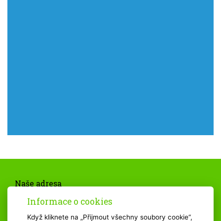
Naše adresa
Základní škola Bystřice n. P., Nádražní 615
Informace o cookies
593 01 Bystřice nad Pernštejnem
Telefonní kontakt
Když kliknete na „Přijmout všechny soubory cookie“,