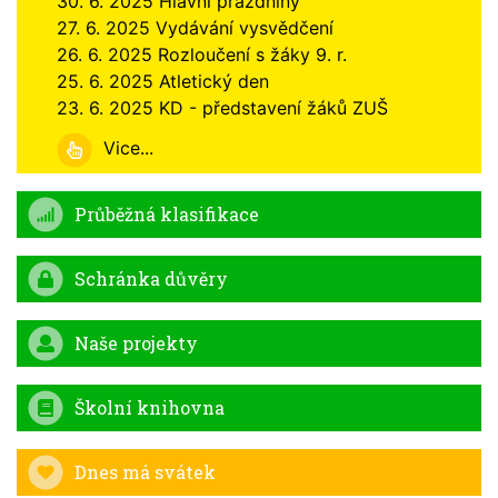
30. 6. 2025 Hlavní prázdniny
27. 6. 2025 Vydávání vysvědčení
26. 6. 2025 Rozloučení s žáky 9. r.
25. 6. 2025 Atletický den
23. 6. 2025 KD - představení žáků ZUŠ
Vice...
Průběžná klasifikace
Schránka důvěry
Naše projekty
Školní knihovna
Dnes má svátek