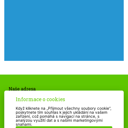
Naše adresa
Základní škola Bystřice n. P., Nádražní 615
Informace o cookies
593 01 Bystřice nad Pernštejnem
Telefonní kontakt
Když kliknete na „Přijmout všechny soubory cookie“,
poskytnete tím souhlas k jejich ukládání na vašem
+420 566 550 401
zařízení, což pomáhá s navigací na stránce, s
Kontakt
analýzou využití dat a s našimi marketingovými
snahami.