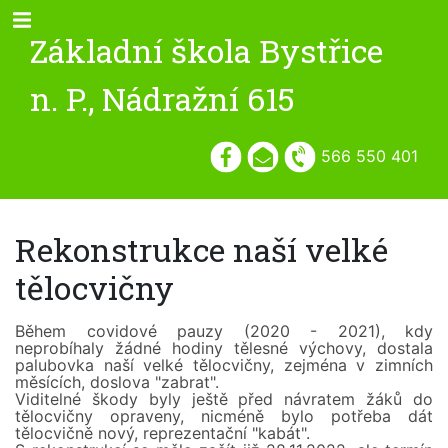
Základní škola Bystřice
n. P., Nádražní 615
566 550 401
Rekonstrukce naší velké
tělocvičny
Během covidové pauzy (2020 - 2021), kdy
neprobíhaly žádné hodiny tělesné výchovy, dostala
palubovka naší velké tělocvičny, zejména v zimních
měsících, doslova "zabrat".
Viditelné škody byly ještě před návratem žáků do
tělocvičny opraveny, nicméně bylo potřeba dát
tělocvičně nový, reprezentační "kabát".