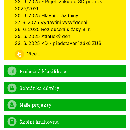
23. 6. 2025 - Přijetí žáků do ŠD pro rok
2025/2026
30. 6. 2025 Hlavní prázdniny
27. 6. 2025 Vydávání vysvědčení
26. 6. 2025 Rozloučení s žáky 9. r.
25. 6. 2025 Atletický den
23. 6. 2025 KD - představení žáků ZUŠ
Vice...
Průběžná klasifikace
Schránka důvěry
Naše projekty
Školní knihovna