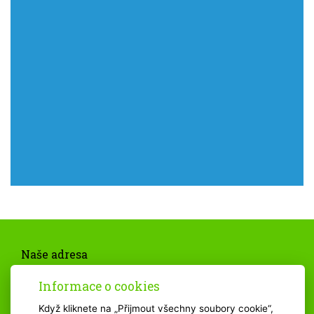
Naše adresa
Základní škola Bystřice n. P., Nádražní 615
593 01 Bystřice nad Pernštejnem
Informace o cookies
Telefonní kontakt
Když kliknete na „Přijmout všechny soubory cookie“,