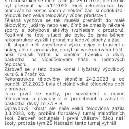
S rekonstrukcí se mělo začít již 28.11.2022, ale termín
byl přesunut na 5.12.2022. Finiš rekonstrukce byl
plánován na konec února a někteří žáci si nedokázali
tělocvik bez velké tělocvičny vůbec představit.
Tělesná výchova se tak musela přemístit do malé
tělocvičny, judárny nebo ven, čímž se omezily některé
sporty a pohybové aktivity (vzhledem k prostoru).
Pozitivní na této situaci ale bylo, že jsme během
rekonstrukce využili i pronájmu ledové plochy a žáci I.
i II. stupně měli zpestřenou výuku nejen o bruslení a
hokej, ale i o procházky, pobyt na workoutovém hřišti,
hoši zakusili fotbal na umělém trávníku a dívky
basketbal na víceúčelovém hřišti v lednových
teplotách.
Zároveň se v této době konal i lyžařský výcvikový
kurz 6. a 7.ročníků.
Rekonstrukce tělocvičny skončila 24.2.2023 a od
pondělí 27.2.2023 byla oficiálně velká tělocvična opět
v provozu.
Jako první se mohly, po seznámení s novou
tělocvičnou a pravidly v ní, proběhnout a zahrát si
basketbal dívky ze 7.A + B.
Opravdový "křest" ale naše velká tělocvična zažila
3.3.2023, kdy proběhl florbalový turnaj malotřídních
škol. Zároveň ochutnala i první vítězství žáků naší
školy, protože tým ZŠ Nádražní tento turnaj vyhrál!