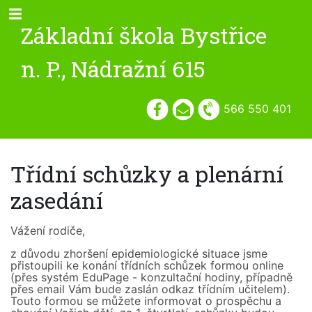
Základní škola Bystřice
n. P., Nádražní 615
566 550 401
Třídní schůzky a plenární
zasedání
Vážení rodiče,
z důvodu zhoršení epidemiologické situace jsme
přistoupili ke konání třídních schůzek formou online
(přes systém EduPage - konzultační hodiny, případně
přes email Vám bude zaslán odkaz třídním učitelem).
Touto formou se můžete informovat o prospěchu a