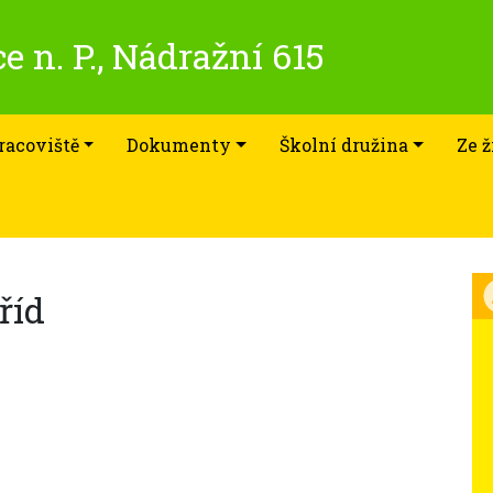
e n. P., Nádražní 615
racoviště
Dokumenty
Školní družina
Ze ž
tříd