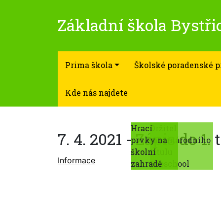
Základní škola Bystřic
Prima škola
Školské poradenské p
Kde nás najdete
Hrací
Hrací
Držitel
7. 4. 2021 - Zápis do 1. 
prvky na
prvky na
mezinárodního
školní
školní
titulu
Informace
zahradě
zahradě
Ecoschool