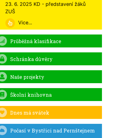
23. 6. 2025 KD - představení žáků
ZUŠ
Vice...
Průběžná klasifikace
Schránka důvěry
Naše projekty
Školní knihovna
Dnes má svátek
Počasí v Bystřici nad Pernštejnem